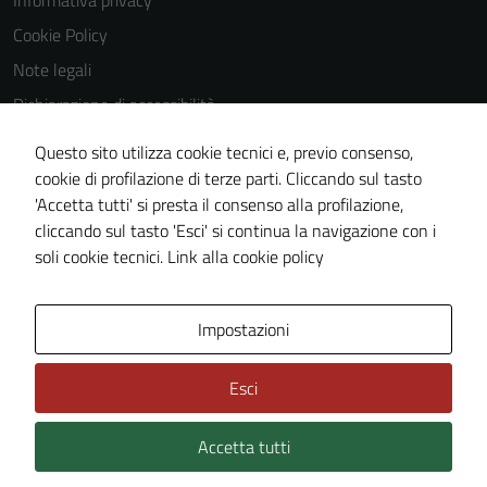
Informativa privacy
Questi cookie
Cookie Policy
non raccolgono
Note legali
informazioni
personali.
Dichiarazione di accessibilità
Dichiarazione di accessibilità Servizi
Questo sito utilizza cookie tecnici e, previo consenso,
Whistleblowing
cookie di profilazione di terze parti. Cliccando sul tasto
'Accetta tutti' si presta il consenso alla profilazione,
Piano di miglioramento del sito
cliccando sul tasto 'Esci' si continua la navigazione con i
Area riservata
soli cookie tecnici.
Link alla cookie policy
Area Privata
Impostazioni
Esci
Accetta tutti
Credits: ©
Technical Design s.r.l.