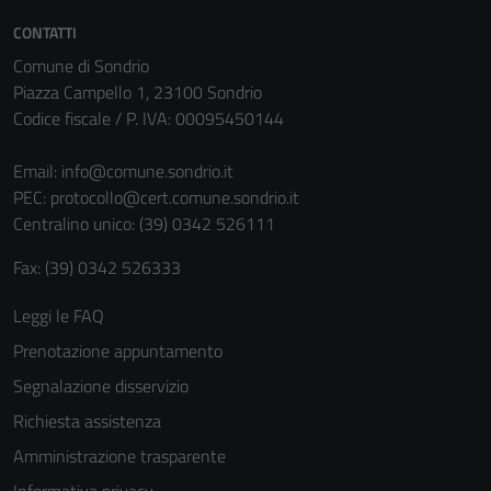
CONTATTI
Comune di Sondrio
Piazza Campello 1, 23100 Sondrio
Codice fiscale / P. IVA: 00095450144
Email:
info@comune.sondrio.it
PEC:
protocollo@cert.comune.sondrio.it
Centralino unico: (39) 0342 526111
Fax: (39) 0342 526333
Tecnici
Questi cookie
Leggi le FAQ
sono necessari
Prenotazione appuntamento
per il
funzionamento
Segnalazione disservizio
del sito e non
Richiesta assistenza
possono
Amministrazione trasparente
essere
disabilitati.