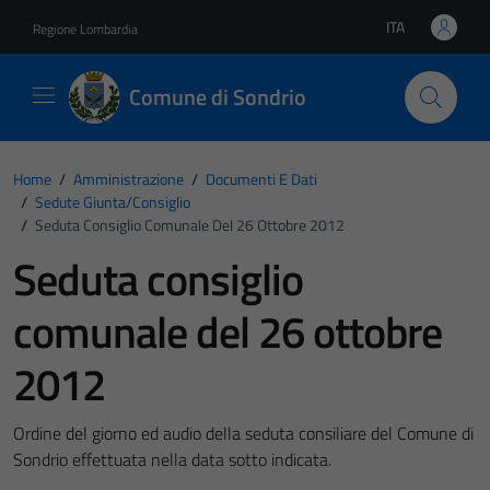
Vai ai contenuti
Vai al footer
ITA
Regione Lombardia
Lingua attiva:
Comune di Sondrio
Home
/
Amministrazione
/
Documenti E Dati
/
Sedute Giunta/consiglio
/
Seduta Consiglio Comunale Del 26 Ottobre 2012
Seduta consiglio
comunale del 26 ottobre
2012
Ordine del giorno ed audio della seduta consiliare del Comune di
Sondrio effettuata nella data sotto indicata.