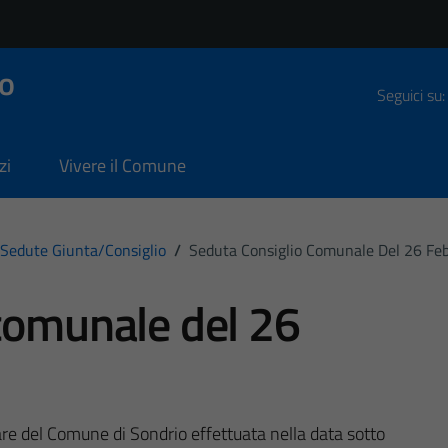
o
Seguici su:
zi
Vivere il Comune
Sedute Giunta/consiglio
/
Seduta Consiglio Comunale Del 26 Fe
comunale del 26
are del Comune di Sondrio effettuata nella data sotto