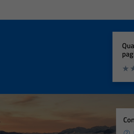
Qua
pag
Valut
Va
Con