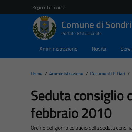
Vai ai contenuti
Vai al footer
Regione Lombardia
Comune di Sondri
Portale Istituzionale
Amministrazione
Novità
Servi
Home
/
Amministrazione
/
Documenti E Dati
/
Seduta consiglio 
febbraio 2010
Ordine del giorno ed audio della seduta consili