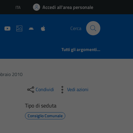
Accedi all'area personale
ITA
Lingua attiva:
Cerca
Tutti gli argomenti...
bbraio 2010
Condividi
Vedi azioni
Tipo di seduta
Consiglio Comunale