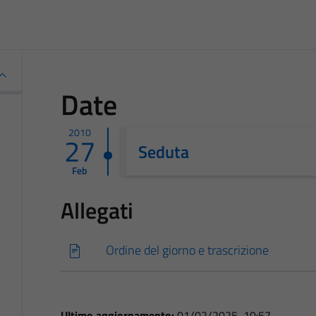
Date
2010
27
Seduta
Feb
Allegati
Ordine del giorno e trascrizione
Ultimo aggiornamento:
01/02/2025, 10:57