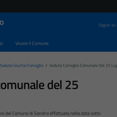
o
Seguici su:
zi
Vivere il Comune
Sedute Giunta/consiglio
/
Seduta Consiglio Comunale Del 25 Lu
comunale del 25
are del Comune di Sondrio effettuata nella data sotto