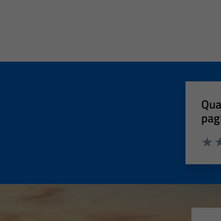
Qua
pag
Valut
Va