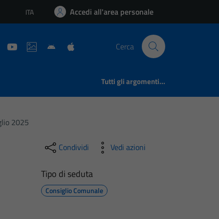
Accedi all'area personale
ITA
Lingua attiva:
Cerca
Tutti gli argomenti...
glio 2025
Condividi
Vedi azioni
Tipo di seduta
Consiglio Comunale