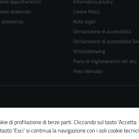
zione appuntamento
Informativa privacy
one disservizio
Cookie Policy
a assistenza
Note legali
Dichiarazione di accessibilità
Dichiarazione di accessibilità Ser
Whistleblowing
Piano di miglioramento del sito
Area riservata
kie di profilazione di terze parti. Cliccando sul tasto 'Accetta
 tasto 'Esci' si continua la navigazione con i soli cookie tecnici