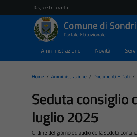
Vai ai contenuti
Vai al footer
Regione Lombardia
Comune di Sondri
Portale Istituzionale
Amministrazione
Novità
Servi
Home
/
Amministrazione
/
Documenti E Dati
/
Seduta consiglio 
luglio 2025
Ordine del giorno ed audio della seduta consili