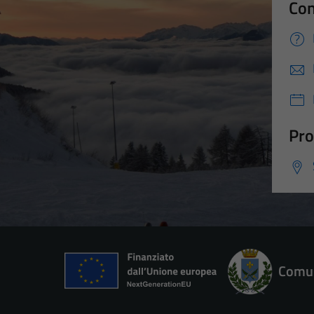
Con
Pro
Comun