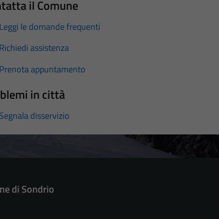
tatta il Comune
Leggi le domande frequenti
Richiedi assistenza
Prenota appuntamento
blemi in città
Segnala disservizio
e di Sondrio