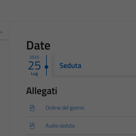
Date
2025
25
Seduta
Lug
Allegati
Ordine del giorno
Audio seduta