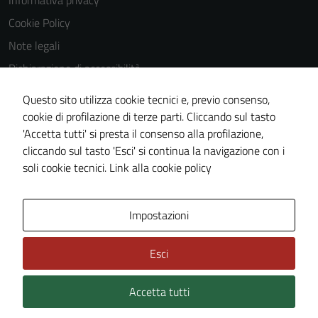
Informativa privacy
Questi cookie
Cookie Policy
non raccolgono
Note legali
informazioni
personali.
Dichiarazione di accessibilità
Dichiarazione di accessibilità Servizi
Questo sito utilizza cookie tecnici e, previo consenso,
Whistleblowing
cookie di profilazione di terze parti. Cliccando sul tasto
'Accetta tutti' si presta il consenso alla profilazione,
Piano di miglioramento del sito
cliccando sul tasto 'Esci' si continua la navigazione con i
Area riservata
soli cookie tecnici.
Link alla cookie policy
Area Privata
Impostazioni
Esci
Accetta tutti
Credits: ©
Technical Design s.r.l.