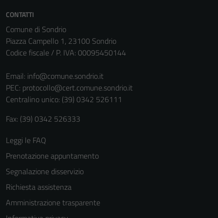
CONTATTI
Comune di Sondrio
Piazza Campello 1, 23100 Sondrio
Codice fiscale / P. IVA: 00095450144
Email:
info@comune.sondrio.it
PEC:
protocollo@cert.comune.sondrio.it
Centralino unico: (39) 0342 526111
Fax: (39) 0342 526333
Tecnici
Questi cookie
Leggi le FAQ
sono necessari
Prenotazione appuntamento
per il
funzionamento
Segnalazione disservizio
del sito e non
Richiesta assistenza
possono
Amministrazione trasparente
essere
disabilitati.