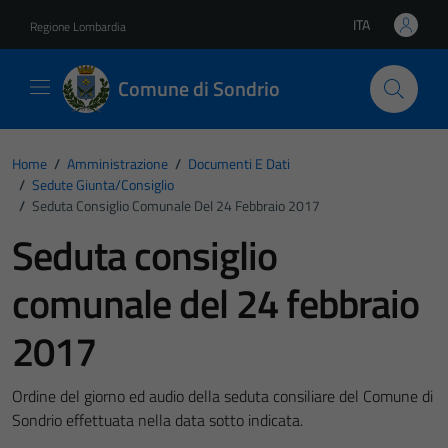
Vai ai contenuti
Vai al footer
ITA
Regione Lombardia
Lingua attiva:
Comune di Sondrio
Home
/
Amministrazione
/
Documenti E Dati
/
Sedute Giunta/consiglio
/
Seduta Consiglio Comunale Del 24 Febbraio 2017
Seduta consiglio
comunale del 24 febbraio
2017
Ordine del giorno ed audio della seduta consiliare del Comune di
Sondrio effettuata nella data sotto indicata.