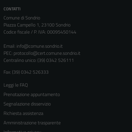
CONTATTI
Comune di Sondrio
Piazza Campello 1, 23100 Sondrio
Codice fiscale / P. IVA: 00095450144
Email:
info@comune.sondrio.it
PEC:
protocollo@cert.comune.sondrio.it
Centralino unico: (39) 0342 526111
Fax: (39) 0342 526333
Tecnici
Questi cookie
Leggi le FAQ
sono necessari
Prenotazione appuntamento
per il
funzionamento
Segnalazione disservizio
del sito e non
Richiesta assistenza
possono
Amministrazione trasparente
essere
disabilitati.