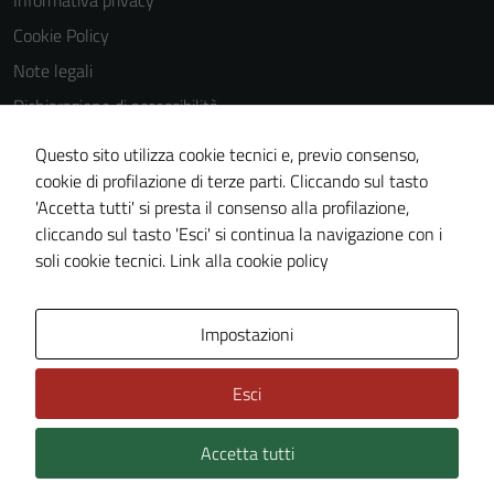
Informativa privacy
Questi cookie
Cookie Policy
non raccolgono
Note legali
informazioni
personali.
Dichiarazione di accessibilità
Dichiarazione di accessibilità Servizi
Questo sito utilizza cookie tecnici e, previo consenso,
Whistleblowing
cookie di profilazione di terze parti. Cliccando sul tasto
'Accetta tutti' si presta il consenso alla profilazione,
Piano di miglioramento del sito
cliccando sul tasto 'Esci' si continua la navigazione con i
Area riservata
soli cookie tecnici.
Link alla cookie policy
Area Privata
Impostazioni
Esci
Accetta tutti
Credits: ©
Technical Design s.r.l.