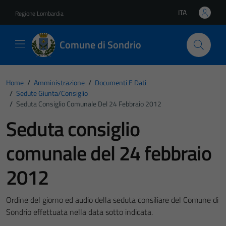
Vai ai contenuti
Vai al footer
ITA
Regione Lombardia
Lingua attiva:
Comune di Sondrio
Home
/
Amministrazione
/
Documenti E Dati
/
Sedute Giunta/consiglio
/
Seduta Consiglio Comunale Del 24 Febbraio 2012
Seduta consiglio
comunale del 24 febbraio
2012
Ordine del giorno ed audio della seduta consiliare del Comune di
Sondrio effettuata nella data sotto indicata.