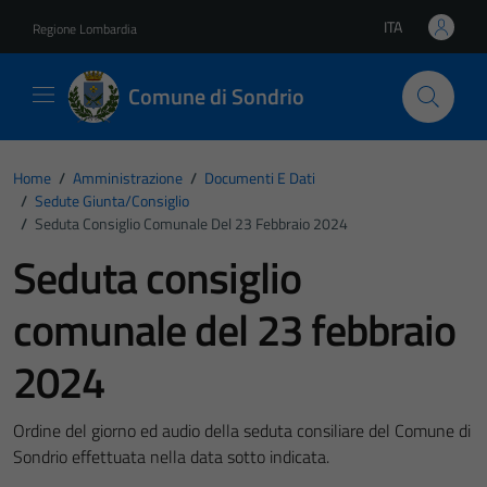
Vai ai contenuti
Vai al footer
ITA
Regione Lombardia
Lingua attiva:
Comune di Sondrio
Home
/
Amministrazione
/
Documenti E Dati
/
Sedute Giunta/consiglio
/
Seduta Consiglio Comunale Del 23 Febbraio 2024
Seduta consiglio
comunale del 23 febbraio
2024
Ordine del giorno ed audio della seduta consiliare del Comune di
Sondrio effettuata nella data sotto indicata.