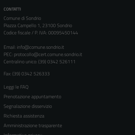
CONTATTI
Comune di Sondrio
Piazza Campello 1, 23100 Sondrio
Codice fiscale / P. IVA: 00095450144
Email:
info@comune.sondrio.it
PEC:
protocollo@cert.comune.sondrio.it
Centralino unico: (39) 0342 526111
Fax: (39) 0342 526333
Tecnici
Questi cookie
Leggi le FAQ
sono necessari
Prenotazione appuntamento
per il
funzionamento
Segnalazione disservizio
del sito e non
Richiesta assistenza
possono
Amministrazione trasparente
essere
disabilitati.