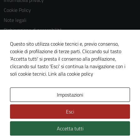
Informativa privacy
Questi cookie
Cookie Policy
non raccolgono
Note legali
informazioni
personali.
Dichiarazione di accessibilità
Dichiarazione di accessibilità Servizi
Questo sito utilizza cookie tecnici e, previo consenso,
Whistleblowing
cookie di profilazione di terze parti. Cliccando sul tasto
'Accetta tutti' si presta il consenso alla profilazione,
Piano di miglioramento del sito
cliccando sul tasto 'Esci' si continua la navigazione con i
Area riservata
soli cookie tecnici.
Link alla cookie policy
Area Privata
Impostazioni
Esci
Accetta tutti
Credits: ©
Technical Design s.r.l.