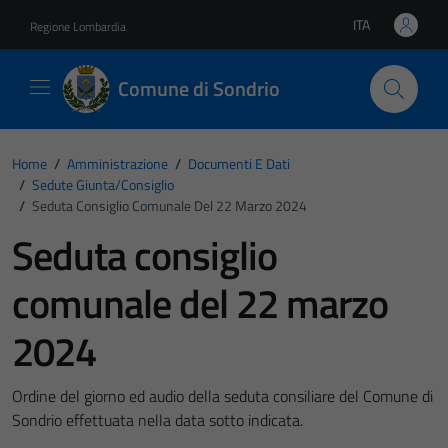
Vai ai contenuti
Vai al footer
ITA
Regione Lombardia
Lingua attiva:
Comune di Sondrio
Home
/
Amministrazione
/
Documenti E Dati
/
Sedute Giunta/consiglio
/
Seduta Consiglio Comunale Del 22 Marzo 2024
Seduta consiglio
comunale del 22 marzo
2024
Ordine del giorno ed audio della seduta consiliare del Comune di
Sondrio effettuata nella data sotto indicata.