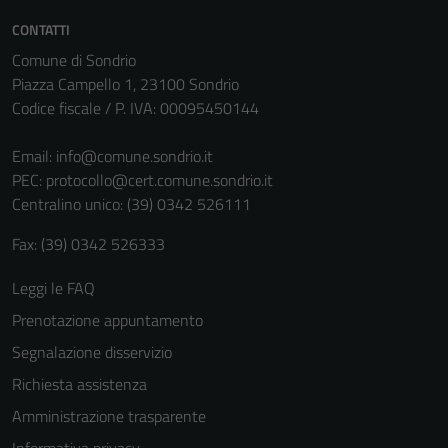
CONTATTI
Comune di Sondrio
Piazza Campello 1, 23100 Sondrio
Codice fiscale / P. IVA: 00095450144
Email:
info@comune.sondrio.it
PEC:
protocollo@cert.comune.sondrio.it
Centralino unico: (39) 0342 526111
Fax: (39) 0342 526333
Tecnici
Questi cookie
Leggi le FAQ
sono necessari
Prenotazione appuntamento
per il
funzionamento
Segnalazione disservizio
del sito e non
Richiesta assistenza
possono
Amministrazione trasparente
essere
disabilitati.