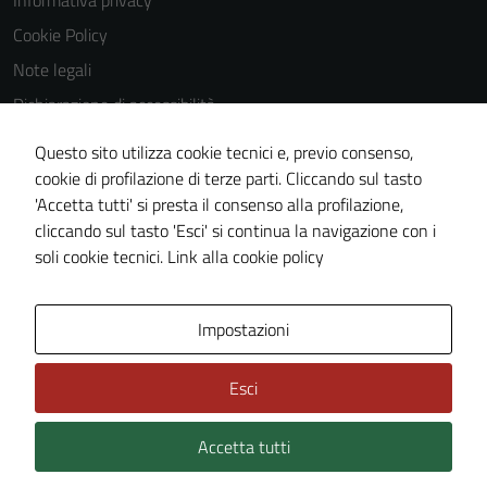
Informativa privacy
Questi cookie
Cookie Policy
non raccolgono
Note legali
informazioni
personali.
Dichiarazione di accessibilità
Dichiarazione di accessibilità Servizi
Questo sito utilizza cookie tecnici e, previo consenso,
Whistleblowing
cookie di profilazione di terze parti. Cliccando sul tasto
'Accetta tutti' si presta il consenso alla profilazione,
Piano di miglioramento del sito
cliccando sul tasto 'Esci' si continua la navigazione con i
Area riservata
soli cookie tecnici.
Link alla cookie policy
Area Privata
Impostazioni
Esci
Accetta tutti
Credits: ©
Technical Design s.r.l.