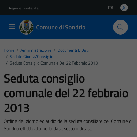
Vai ai contenuti
Vai al footer
ITA
Regione Lombardia
Lingua attiva:
Comune di Sondrio
Home
/
Amministrazione
/
Documenti E Dati
/
Sedute Giunta/consiglio
/
Seduta Consiglio Comunale Del 22 Febbraio 2013
Seduta consiglio
comunale del 22 febbraio
2013
Ordine del giorno ed audio della seduta consiliare del Comune di
Sondrio effettuata nella data sotto indicata.