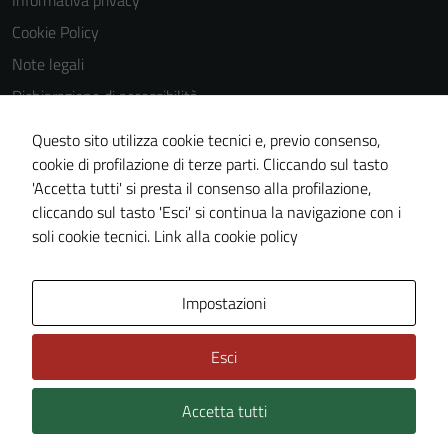
Informativa privacy
Questi cookie
Cookie Policy
non raccolgono
Note legali
informazioni
personali.
Dichiarazione di accessibilità
Dichiarazione di accessibilità Servizi
Questo sito utilizza cookie tecnici e, previo consenso,
Whistleblowing
cookie di profilazione di terze parti. Cliccando sul tasto
'Accetta tutti' si presta il consenso alla profilazione,
Piano di miglioramento del sito
cliccando sul tasto 'Esci' si continua la navigazione con i
Area riservata
soli cookie tecnici.
Link alla cookie policy
Area Privata
Impostazioni
Esci
Accetta tutti
Credits: ©
Technical Design s.r.l.