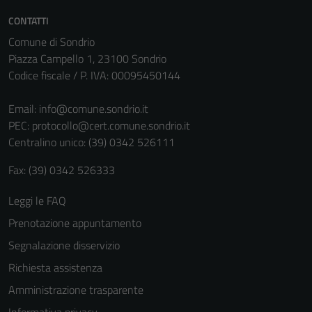
CONTATTI
Comune di Sondrio
Piazza Campello 1, 23100 Sondrio
Codice fiscale / P. IVA: 00095450144
Email:
info@comune.sondrio.it
PEC:
protocollo@cert.comune.sondrio.it
Centralino unico: (39) 0342 526111
Fax: (39) 0342 526333
Tecnici
Questi cookie
Leggi le FAQ
sono necessari
Prenotazione appuntamento
per il
funzionamento
Segnalazione disservizio
del sito e non
Richiesta assistenza
possono
Amministrazione trasparente
essere
disabilitati.