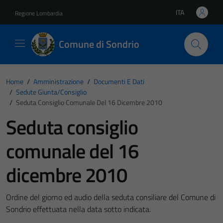
Vai ai contenuti
Vai al footer
ITA
Regione Lombardia
Lingua attiva:
Comune di Sondrio
Home
/
Amministrazione
/
Documenti E Dati
/
Sedute Giunta/consiglio
/
Seduta Consiglio Comunale Del 16 Dicembre 2010
Seduta consiglio
comunale del 16
dicembre 2010
Ordine del giorno ed audio della seduta consiliare del Comune di
Sondrio effettuata nella data sotto indicata.