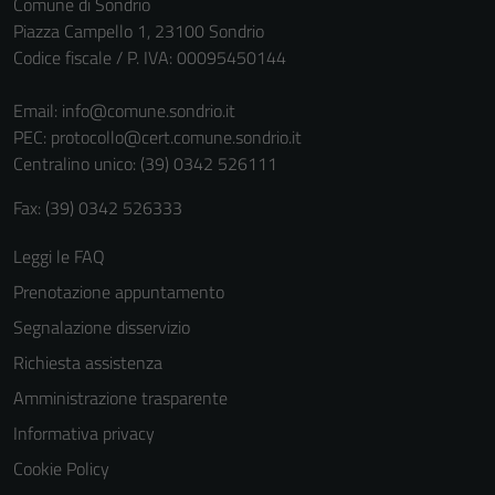
Comune di Sondrio
Piazza Campello 1, 23100 Sondrio
Codice fiscale / P. IVA: 00095450144
Email:
info@comune.sondrio.it
PEC:
protocollo@cert.comune.sondrio.it
Centralino unico: (39) 0342 526111
Fax: (39) 0342 526333
Tecnici
Leggi le FAQ
Questi cookie
Prenotazione appuntamento
sono necessari
Segnalazione disservizio
per il
funzionamento
Richiesta assistenza
del sito e non
Amministrazione trasparente
possono
Informativa privacy
essere
disabilitati.
Cookie Policy
Questi cookie