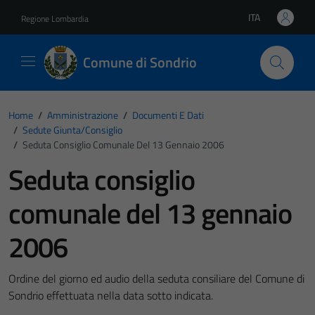
Vai ai contenuti
Vai al footer
ITA
Regione Lombardia
Lingua attiva:
Comune di Sondrio
Home
/
Amministrazione
/
Documenti E Dati
/
Sedute Giunta/consiglio
/
Seduta Consiglio Comunale Del 13 Gennaio 2006
Seduta consiglio
comunale del 13 gennaio
2006
Ordine del giorno ed audio della seduta consiliare del Comune di
Sondrio effettuata nella data sotto indicata.