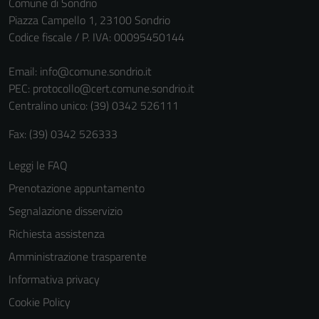
Comune di Sondrio
Piazza Campello 1, 23100 Sondrio
Codice fiscale / P. IVA: 00095450144
Email:
info@comune.sondrio.it
PEC:
protocollo@cert.comune.sondrio.it
Centralino unico: (39) 0342 526111
Fax: (39) 0342 526333
Tecnici
Leggi le FAQ
Questi cookie
Prenotazione appuntamento
sono necessari
Segnalazione disservizio
per il
funzionamento
Richiesta assistenza
del sito e non
Amministrazione trasparente
possono
Informativa privacy
essere
disabilitati.
Cookie Policy
Questi cookie