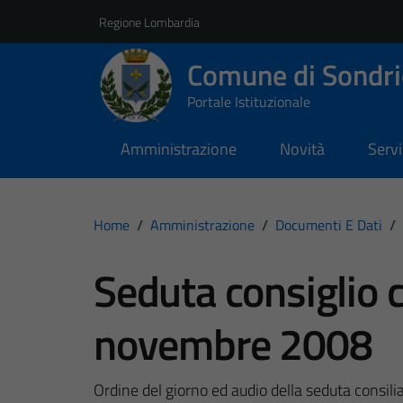
Vai ai contenuti
Vai al footer
Regione Lombardia
Comune di Sondri
Portale Istituzionale
Amministrazione
Novità
Servi
Home
/
Amministrazione
/
Documenti E Dati
/
Seduta consiglio 
novembre 2008
Ordine del giorno ed audio della seduta consili