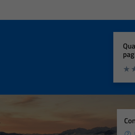
Qua
pag
Valut
Va
Con