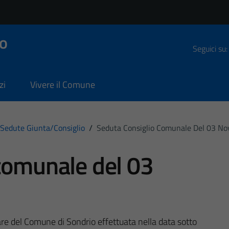
o
Seguici su:
zi
Vivere il Comune
Sedute Giunta/consiglio
/
Seduta Consiglio Comunale Del 03 N
comunale del 03
are del Comune di Sondrio effettuata nella data sotto