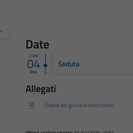
Date
2008
04
Seduta
Nov
Allegati
Ordine del giorno e trascrizione
Ultimo aggiornamento:
01/02/2025, 10:57