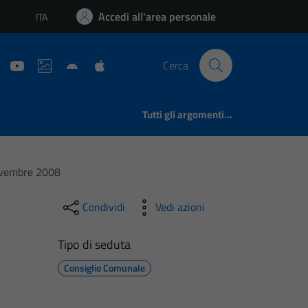
Accedi all'area personale
ITA
Lingua attiva:
Cerca
Tutti gli argomenti...
ovembre 2008
Condividi
Vedi azioni
Tipo di seduta
Consiglio Comunale