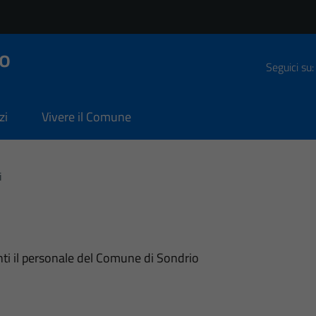
o
Seguici su:
zi
Vivere il Comune
i
nti il personale del Comune di Sondrio