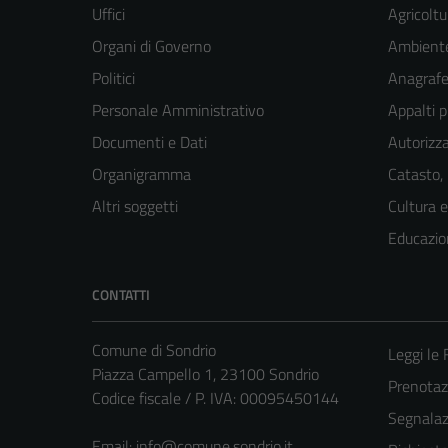
Uffici
Agricoltu
Organi di Governo
Ambient
Politici
Anagrafe 
Personale Amministrativo
Appalti p
Documenti e Dati
Autorizza
Organigramma
Catasto,
Altri soggetti
Cultura 
Educazio
CONTATTI
Comune di Sondrio
Leggi le
Piazza Campello 1, 23100 Sondrio
Prenota
Codice fiscale / P. IVA: 00095450144
Segnalazi
Email:
info@comune.sondrio.it