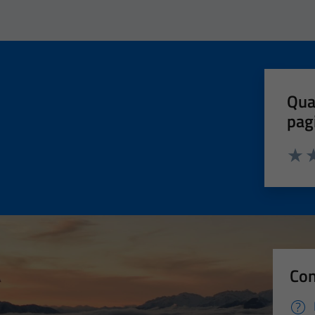
Qua
pag
Valut
Va
Con