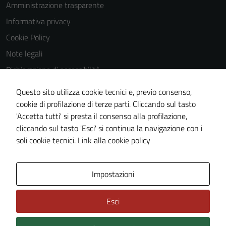
Amministrazione trasparente
Informativa privacy
Tecnici
Questi cookie
Cookie Policy
sono necessari
Note legali
per il
Dichiarazione di accessibilità
funzionamento
del sito e non
Dichiarazione di accessibilità Servizi
Questo sito utilizza cookie tecnici e, previo consenso,
possono
Whistleblowing
cookie di profilazione di terze parti. Cliccando sul tasto
essere
'Accetta tutti' si presta il consenso alla profilazione,
Piano di miglioramento del sito
disabilitati.
cliccando sul tasto 'Esci' si continua la navigazione con i
Questi cookie
Area riservata
soli cookie tecnici.
Link alla cookie policy
non raccolgono
informazioni
personali.
Area Privata
Impostazioni
Esci