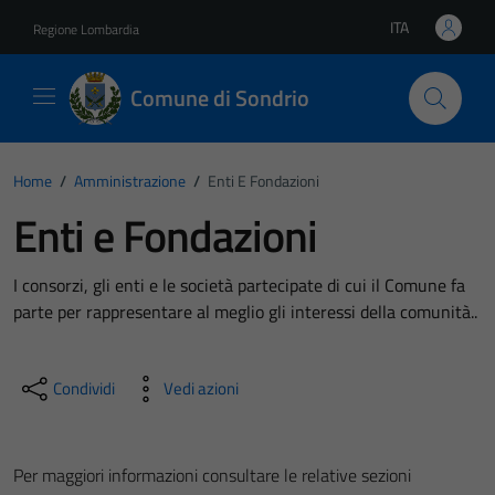
Vai ai contenuti
Vai al footer
ITA
Regione Lombardia
Lingua attiva:
Comune di Sondrio
Home
/
Amministrazione
/
Enti E Fondazioni
Enti e Fondazioni
I consorzi, gli enti e le società partecipate di cui il Comune fa
parte per rappresentare al meglio gli interessi della comunità..
Condividi
Vedi azioni
Per maggiori informazioni consultare le relative sezioni