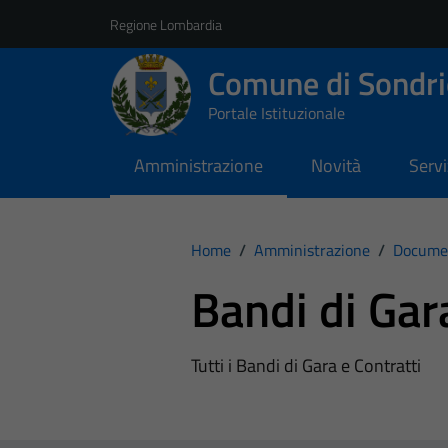
Vai ai contenuti
Vai al footer
Regione Lombardia
Comune di Sondri
Portale Istituzionale
Amministrazione
Novità
Servi
Home
/
Amministrazione
/
Documen
Bandi di Gar
Tutti i Bandi di Gara e Contratti