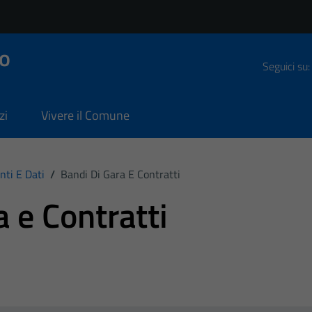
o
Seguici su:
zi
Vivere il Comune
ti E Dati
/
Bandi Di Gara E Contratti
a e Contratti