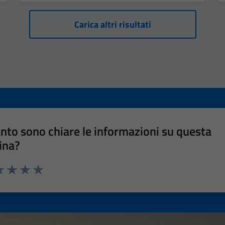
Carica altri risultati
nto sono chiare le informazioni su questa
ina?
a 1 stelle su 5
luta 2 stelle su 5
Valuta 3 stelle su 5
Valuta 4 stelle su 5
Valuta 5 stelle su 5