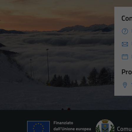
Con
Pro
Comun