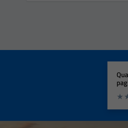
Qua
pag
Valut
Va