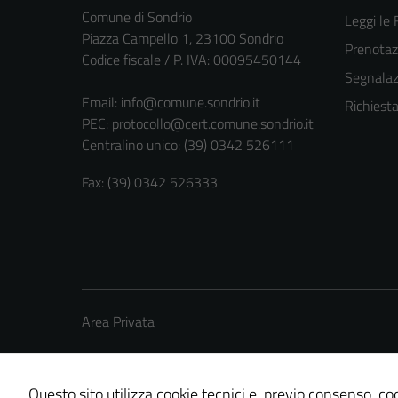
Comune di Sondrio
Leggi le
Piazza Campello 1, 23100 Sondrio
Prenota
Codice fiscale / P. IVA: 00095450144
Segnalazi
Email:
info@comune.sondrio.it
Richiest
PEC:
protocollo@cert.comune.sondrio.it
Centralino unico: (39) 0342 526111
Fax: (39) 0342 526333
Area Privata
Questo sito utilizza cookie tecnici e, previo consenso, coo