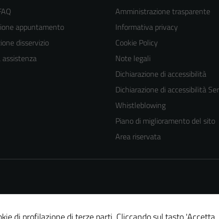
 FAQ
Amministrazione trasparente
zione appuntamento
Informativa privacy
one disservizio
Cookie Policy
a assistenza
Note legali
Dichiarazione di accessibilità
Dichiarazione di accessibilità Ser
Whistleblowing
Piano di miglioramento del sito
Area riservata
Tecnici
kie di profilazione di terze parti. Cliccando sul tasto 'Accetta