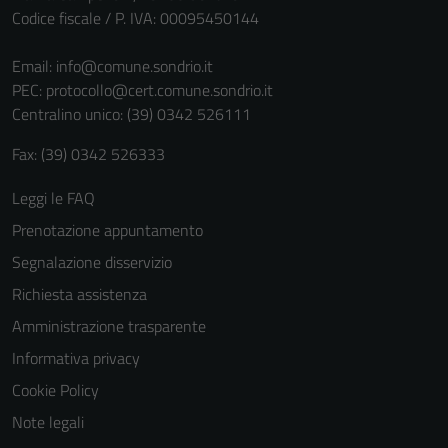
Codice fiscale / P. IVA: 00095450144
Email:
info@comune.sondrio.it
PEC:
protocollo@cert.comune.sondrio.it
Centralino unico: (39) 0342 526111
Fax: (39) 0342 526333
Leggi le FAQ
Tecnici
Prenotazione appuntamento
Questi cookie
sono necessari
Segnalazione disservizio
per il
Richiesta assistenza
funzionamento
Amministrazione trasparente
del sito e non
possono
Informativa privacy
essere
Cookie Policy
disabilitati.
Note legali
Questi cookie
non raccolgono