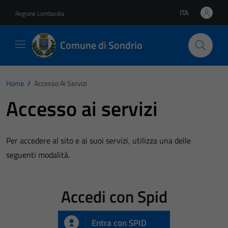
Vai ai contenuti
Vai al footer
ITA
Regione Lombardia
Lingua attiva:
Comune di Sondrio
Home
/
Accesso Ai Servizi
Accesso ai servizi
Per accedere al sito e ai suoi servizi, utilizza una delle
seguenti modalità.
Accedi con Spid
Entra con SPID